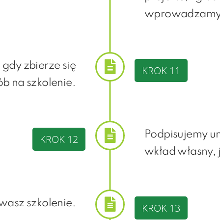
wprowadzamy
gdy zbierze się
KROK 11
b na szkolenie.
Podpisujemy u
KROK 12
wkład własny, 
asz szkolenie.
KROK 13