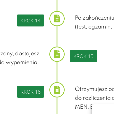
Po zakończeniu
KROK 14
(test, egzamin,
zony, dostajesz
KROK 15
do wypełnienia.
Otrzymujesz o
KROK 16
do rozliczenia
MEN, BUR, fakt