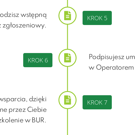
hodzisz wstępną
KROK 5
z zgłoszeniowy.
Podpisujesz um
KROK 6
w Operatorem 
sparcia, dzięki
KROK 7
ne przez Ciebie
zkolenie w BUR.