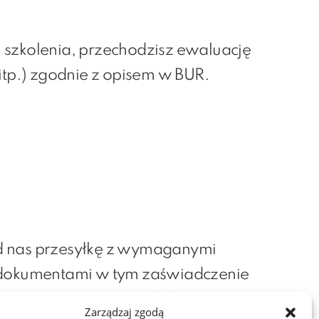
 szkolenia, przechodzisz ewaluację
 itp.) zgodnie z opisem w BUR.
d nas przesyłkę z wymaganymi
 dokumentami w tym zaświadczenie
ura i inne wymagane dokumenty.
Zarządzaj zgodą