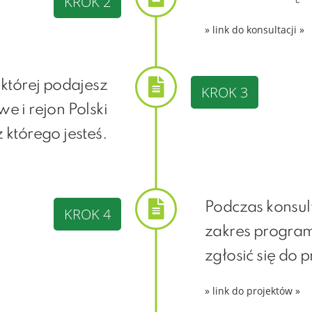
KROK 2
» link do konsultacji »
której podajesz
KROK 3
 i rejon Polski
z którego jesteś.
Podczas konsult
KROK 4
zakres progra
zgłosić się do 
» link do projektów »