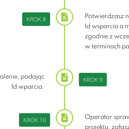
Potwierdzasz n
KROK 8
Id wsparcia a 
zgodnie z wcze
w terminach pa
kolenie, podając
KROK 9
Id wparcia.
Operator spra
KROK 10
projektu, zgła