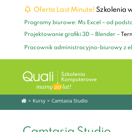
Oferta Last Minute!
Szkolenia w
Programy biurowe: Ms Excel – od pods
Projektowanie grafiki 3D – Blender –
Ter
Pracownik administracyjno-biurowy z e
>
Kursy
>
Camtasia Studio