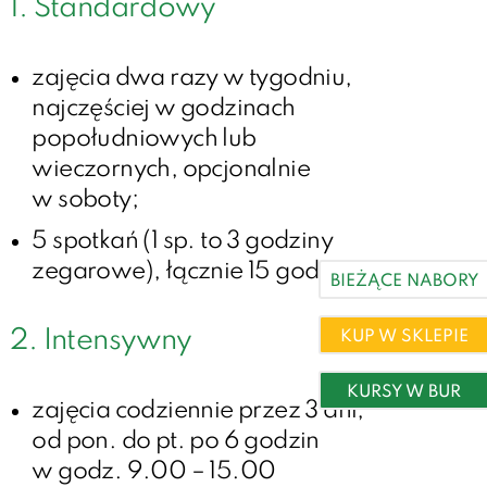
1. Standardowy
zajęcia dwa razy w tygodniu,
najczęściej w godzinach
popołudniowych lub
wieczornych, opcjonalnie
w soboty;
5 spotkań (1 sp. to 3 godziny
zegarowe), łącznie 15 godzin;
BIEŻĄCE NABORY
2. Intensywny
KUP W SKLEPIE
KURSY W BUR
zajęcia codziennie przez 3 dni,
od pon. do pt. po 6 godzin
w godz. 9.00 – 15.00