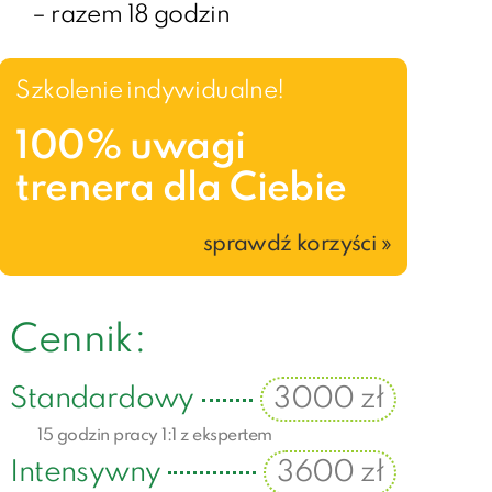
– razem 18 godzin
Szkolenie indywidualne!
100% uwagi
trenera dla Ciebie
sprawdź korzyści »
Cennik:
Standardowy
3000 zł
15 godzin pracy 1:1 z ekspertem
Intensywny
3600 zł