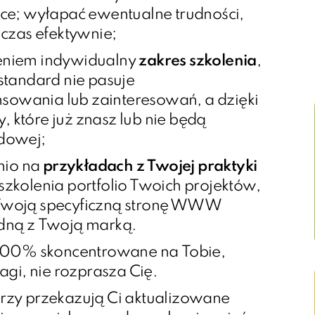
ce; wyłapać ewentualne trudności,
czas efektywnie;
eniem indywidualny
zakres szkolenia
,
standard nie pasuje
owania lub zainteresowań, a dzięki
y, które już znasz lub nie będą
dowej;
nio na
przykładach z Twojej praktyki
szkolenia portfolio Twoich projektów,
ub Twoją specyficzną stronę WWW
dną z Twoją marką.
00% skoncentrowane na Tobie,
agi, nie rozprasza Cię.
rzy przekazują Ci aktualizowane