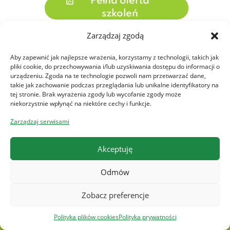
Pełna oferta
szkoleń
Zarządzaj zgodą
Aby zapewnić jak najlepsze wrażenia, korzystamy z technologii, takich jak
pliki cookie, do przechowywania i/lub uzyskiwania dostępu do informacji o
urządzeniu. Zgoda na te technologie pozwoli nam przetwarzać dane,
takie jak zachowanie podczas przeglądania lub unikalne identyfikatory na
Blog
tej stronie. Brak wyrażenia zgody lub wycofanie zgody może
niekorzystnie wpłynąć na niektóre cechy i funkcje.
BUR 2026: jak działa dofinansowanie
Zarządzaj serwisami
szkoleń, doradztwa i studiów
podyplomowych krok po kroku
Akceptuję
12 lutego 2026
Odmów
VII Nabór do Zachodniopomorskich
Bonów Szkoleniowych ruszył! Zdobądź
Zobacz preferencje
nawet 6300 zł na rozwój z Quali
Polityka plików cookies
Polityka prywatności
9 lutego 2026