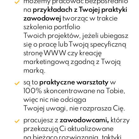
możemy pracować bezpośrednio
na
przykładach z Twojej praktyki
zawodowej
tworząc w trakcie
szkolenia portfolio
Twoich projektów, jeżeli ubiegasz
się o pracę lub Twoją specyficzną
stronę WWW czy kreację
marketingową zgodną z Twoją
marką.
są to
praktyczne warsztaty
w
100% skoncentrowane na Tobie,
więc nic nie odciąga
Twojej uwagi, nie rozprasza Cię.
pracujesz z
zawodowcami
,
którzy
przekazują Ci aktualizowane
na bieżąco rozwiązania, taktyki