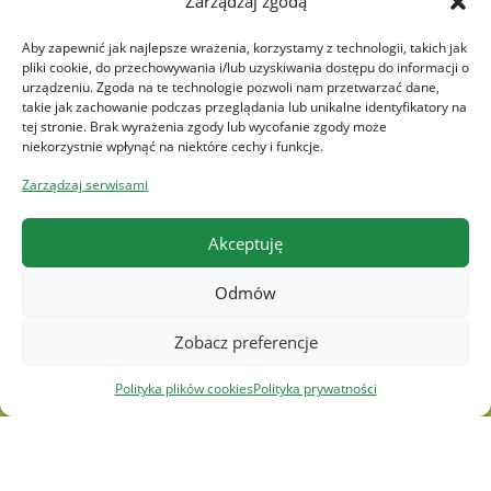
Zarządzaj zgodą
Regulamin newslettera
Aby zapewnić jak najlepsze wrażenia, korzystamy z technologii, takich jak
Polityka prywatnośći
pliki cookie, do przechowywania i/lub uzyskiwania dostępu do informacji o
urządzeniu. Zgoda na te technologie pozwoli nam przetwarzać dane,
Polityka plików cookies
takie jak zachowanie podczas przeglądania lub unikalne identyfikatory na
tej stronie. Brak wyrażenia zgody lub wycofanie zgody może
niekorzystnie wpłynąć na niektóre cechy i funkcje.
FAQ
Zarządzaj serwisami
Kontakt
Akceptuję
Odmów
Zobacz preferencje
Polityka plików cookies
Polityka prywatności