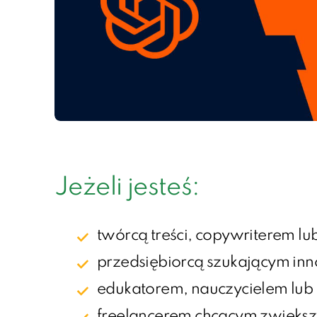
Jeżeli jesteś:
twórcą treści, copywriterem l
przedsiębiorcą szukającym inn
edukatorem, nauczycielem lub
freelancerem chcącym zwiększ