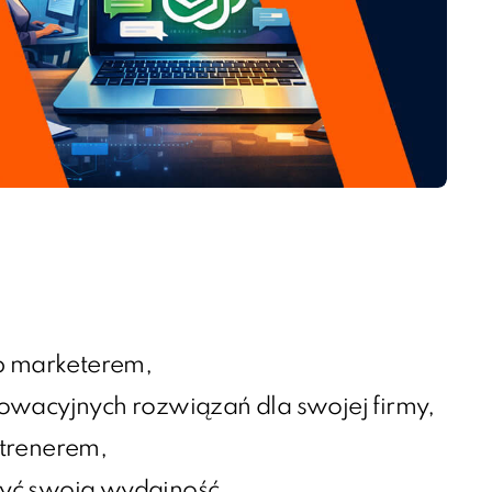
ub marketerem,
owacyjnych rozwiązań dla swojej firmy,
 trenerem,
yć swoją wydajność,