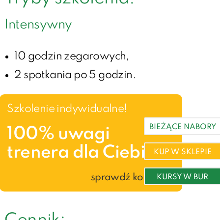
Intensywny
10 godzin zegarowych,
2 spotkania po 5 godzin.
Szkolenie indywidualne!
BIEŻĄCE NABORY
100% uwagi
trenera dla Ciebie
KUP W SKLEPIE
sprawdź korzyści »
KURSY W BUR