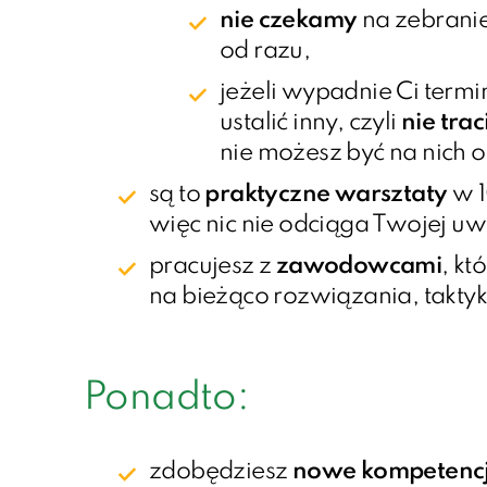
nie czekamy
na zebranie
od razu,
jeżeli wypadnie Ci ter
ustalić inny, czyli
nie trac
nie możesz być na nich 
są to
praktyczne warsztaty
w 
więc nic nie odciąga Twojej uw
pracujesz z
zawodowcami
, kt
na bieżąco rozwiązania, takty
Ponadto:
zdobędziesz
nowe kompetenc